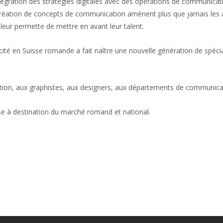
ntégration des stratégies digitales avec des opérations de communicat
réation de concepts de communication amènent plus que jamais les a
e leur permette de mettre en avant leur talent.
blicité en Suisse romande a fait naître une nouvelle génération de spé
ation, aux graphistes, aux designers, aux départements de communica
se à destination du marché romand et national.